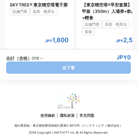
JPY
6,050
SKYTREE® 東京晴空塔電子票
【東京晴空塔®早安套票】天
甲板（350m）入場券+飲品
國中生 (12-14歳)
設施門票
高塔・觀景台
+輕食
JPY
3,950
設施門票
高塔・觀景台
國小生 (6-11歳)
套裝
JPY
3,600
1,800
2,5
JPY
JPY
幼兒 (4-5歳)
JPY
1,550
JPY
0
合計（含稅）
詳情
去下單
使用條款
隱私政策
常見問題
旅行業登録：東京都知事登録旅行業第2-8013号（リンクティビティ株式会社）
2026 Copyright LINKTIVITY Inc.© All Rights Reserved.