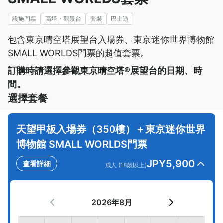
設施門票
高塔・觀景台
套裝
巴士遊
包含東京晴空塔展望台入場券、東京迷你世界博物館
SMALL WORLDS門票的超值套票。
訂購時請選擇參觀東京晴空塔®展望台的日期、時
間。
選擇套餐
天望甲板入場券（350樓）＋東京迷你世界
博物館 SMALL WORLDS門票
JPY
5,900
查看詳細
成人 (18歳以上)
2026年8月