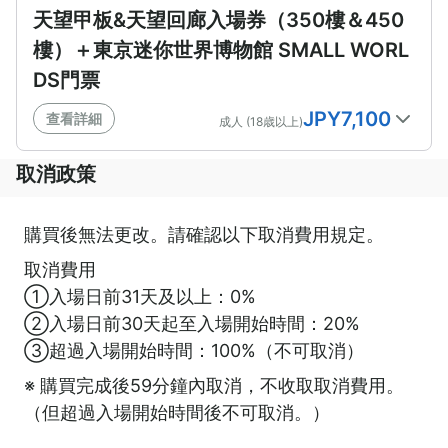
天望甲板&天望回廊入場券（350樓＆450
樓）＋東京迷你世界博物館 SMALL WORL
DS門票
JPY
7,100
查看詳細
成人 (18歳以上)
取消政策
2026年8月
購買後無法更改。請確認以下取消費用規定。
日
一
二
三
四
五
六
取消費用
1
①入場日前31天及以上：0%
②入場日前30天起至入場開始時間：20%
③超過入場開始時間：100%（不可取消）
2
3
4
5
6
7
8
※ 購買完成後59分鐘內取消，不收取取消費用。
（但超過入場開始時間後不可取消。）
9
11
12
13
14
15
10