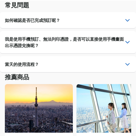
常見問題
16
17
18
19
20
21
22
如何確認是否已完成預訂呢？
當您預訂完成，系統將發送訂單確認信至您所登錄的E-mail信
23
24
25
26
27
28
29
我是使用手機預訂、無法列印憑證，是否可以直接使用手機畫面
箱，煩請查收信內所附、含有行動條碼之憑證。亦可點擊信內的
出示憑證兌換呢？
訂單詳情連結確認訂單資訊。
30
31
可以，請使用手機畫面出示憑證上之行動條碼即可兌換。
當天的使用流程？
推薦商品
銷售中
剩餘少量
售罄
當您預訂完成，系統將發送含行動條碼憑證之訂單確認信至您所
登錄的E-mail信箱，活動當日須請攜帶該憑證並以此兌換入場
券。部分體驗可能僅需向活動供應商出示憑證即可參加活動，無
請選擇時間
須另行兌換入場券，詳情請見各商品說明。
成人 (18歳以上)
JPY
7,100
高中生 (15-17歳)