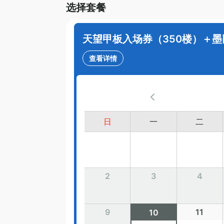
选择套餐
天望甲板入场券（350楼）＋
查看详情
日
一
二
2
3
4
9
11
10