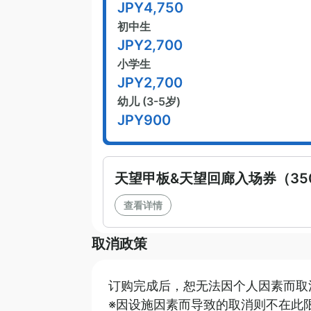
JPY
4,750
初中生
JPY
2,700
小学生
JPY
2,700
幼儿 (3-5岁)
JPY
900
天望甲板&天望回廊入场券（35
查看详情
取消政策
订购完成后，恕无法因个人因素而取
日
一
二
※因设施因素而导致的取消则不在此