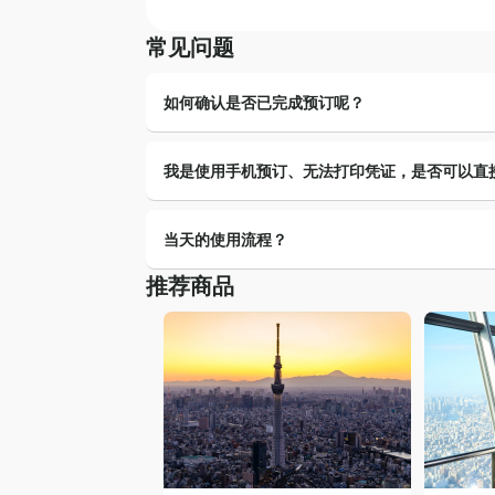
常见问题
2
3
4
如何确认是否已完成预订呢？
当您预订完成，系统将发送订单确认信至您所
9
11
我是使用手机预订、无法打印凭证，是否可以直
10
击信内的订单详情链接确认订单信息。
可以，请使用手机萤幕出示凭证上的二维码即
当天的使用流程？
16
17
18
推荐商品
当您预订完成，系统将发送含二维码凭证的订
换入场券。部分体验可能仅需向活动供应商出
23
24
25
明。
30
31
销售