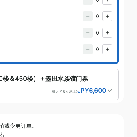
0楼＆450楼）＋墨田水族馆门票
JPY
6,600
成人 (18岁以上)
2026年8月
消或变更订单。
三
四
五
六
限。