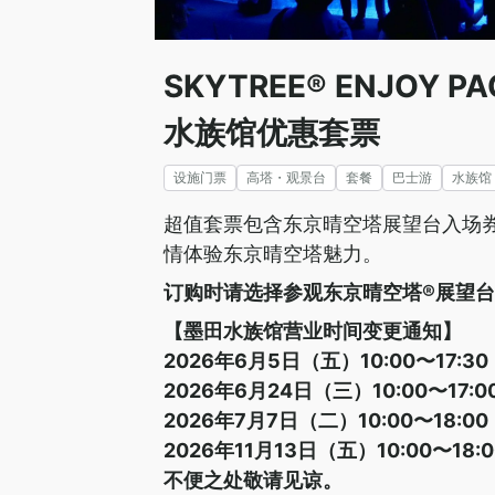
SKYTREE® ENJO
水族馆优惠套票
设施门票
高塔・观景台
套餐
巴士游
水族馆
超值套票包含东京晴空塔展望台入场
情体验东京晴空塔魅力。
订购时请选择参观东京晴空塔®展望
【墨田水族馆营业时间变更通知】
2026年6月5日（五）10:00〜17:3
2026年6月24日（三）10:00〜17:
2026年7月7日（二）10:00〜18:0
2026年11月13日（五）10:00〜18
不便之处敬请见谅。