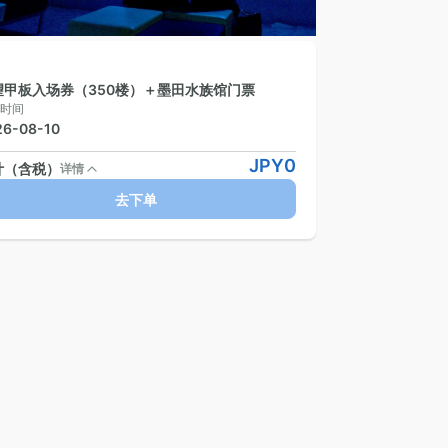
望甲板入场券（350楼）＋墨田水族馆门票
时间
26-08-10
JPY
0
计（含税）
详情
去下单