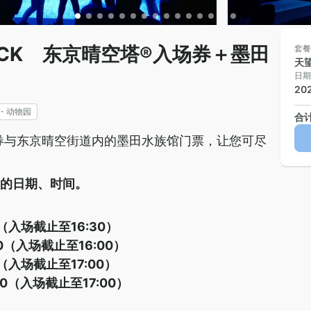
Y PACK 东京晴空塔®入场券＋墨田
套餐
天
日期
20
・动物园
合
券与东京晴空街道内的墨田水族馆门票，让您可尽
台的日期、时间。
0（入场截止至16:30）
00（入场截止至16:00）
0（入场截止至17:00）
:00（入场截止至17:00）