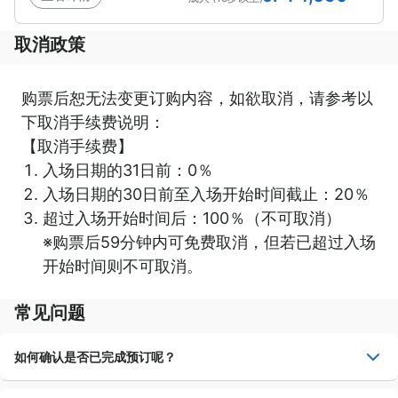
取消政策
2026年8月
购票后恕无法变更订购内容，如欲取消，请参考以
日
一
二
三
四
五
六
下取消手续费说明：
1
【取消手续费】
入场日期的31日前：0％
入场日期的30日前至入场开始时间截止：20％
2
3
4
5
6
7
8
超过入场开始时间后：100％（不可取消）
※购票后59分钟内可免费取消，但若已超过入场
开始时间则不可取消。
9
10
11
12
13
14
15
常见问题
16
17
18
19
20
21
22
如何确认是否已完成预订呢？
23
24
25
26
27
28
29