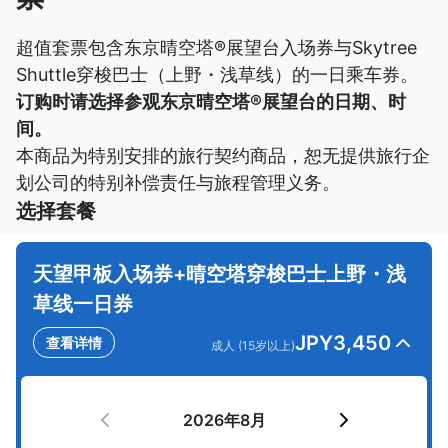
超值套票包含东京晴空塔®展望台入场券与Skytree
Shuttle穿梭巴士（上野・浅草线）的一日乘车券。
订购时请选择参观东京晴空塔®展望台的日期、时
间。
本商品为特别安排的旅行契约商品，恕无提供旅行企
划公司的特别补偿责任与旅程管理义务。
选择套餐
天望甲板入场券+晴空塔穿梭巴士上野・浅
草线一日券
JPY
3,450
查看详情
成人 (15岁以上)
2026年8月