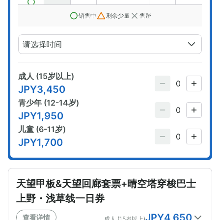
销售中
剩余少量
售罄
请选择时间
成人 (15岁以上)
JPY
3,450
青少年 (12-14岁)
JPY
1,950
儿童 (6-11岁)
JPY
1,700
天望甲板&天望回廊套票+晴空塔穿梭巴士
上野・浅草线一日券
JPY
4,650
查看详情
成人 (15岁以上)