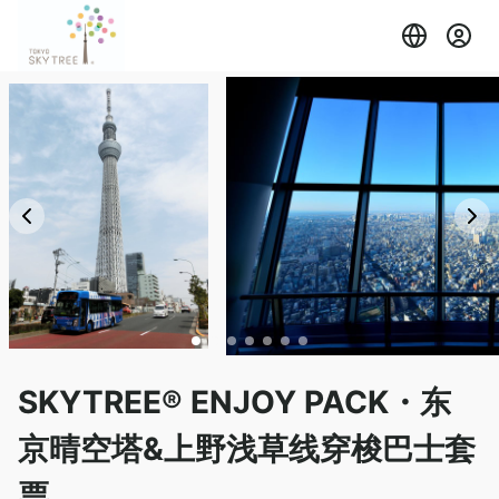
SKYTREE® ENJOY PACK・东
京晴空塔&上野浅草线穿梭巴士套
票