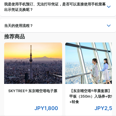
当您预订完成，系统将发送订单确认信至您所登录的邮箱，烦请
我是使用手机预订、无法打印凭证，是否可以直接使用手机萤幕
查收邮箱内所附、含有二维码的凭证。亦可点击信内的订单详情
出示凭证兑换呢？
链接确认订单信息。
30
31
可以，请使用手机萤幕出示凭证上的二维码即可兑换。
当天的使用流程？
销售中
剩余少量
售罄
推荐商品
当您预订完成，系统将发送含二维码凭证的订单确认信至您所登
录的邮箱，活动当日须请携带该凭证并以此兑换入场券。部分体
请选择时间
验可能仅需向活动供应商出示凭证即可参加活动，无须另行兑换
入场券，详情请见各商品说明。
成人 (15岁以上)
JPY
4,650
青少年 (12-14岁)
JPY
2,550
SKYTREE® 东京晴空塔电子票
【东京晴空塔®早晨套票】天
儿童 (6-11岁)
甲板（350m）入场券+饮料
JPY
2,300
+轻食
JPY
1,800
JPY
2,5